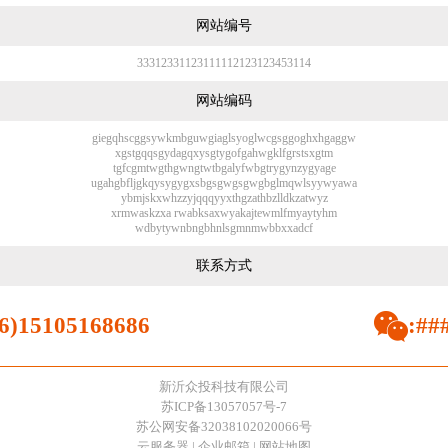
网站编号
3
3
3
1
2
3
3
1
1
2
3
1
1
1
1
1
2
1
2
3
1
2
3
4
5
3
114
网站编码
g
i
e
g
q
h
s
c
g
g
s
y
w
k
m
b
g
u
w
g
i
a
g
l
s
y
o
g
l
w
c
g
s
g
g
o
g
h
x
h
g
a
g
g
w
x
g
s
t
g
q
q
s
g
y
d
a
g
q
x
y
s
g
t
y
g
o
f
g
a
h
w
g
k
l
f
g
r
s
t
s
x
g
t
m
t
g
f
c
g
m
t
w
g
t
h
g
w
n
g
t
w
t
b
g
a
l
y
f
w
b
g
t
r
y
g
y
n
z
y
g
y
a
g
e
u
g
a
h
g
b
f
l
j
g
k
q
y
s
y
g
y
g
x
s
b
g
s
g
w
g
s
g
w
g
b
g
l
m
q
w
l
s
y
y
w
y
a
w
a
y
b
m
j
s
k
x
w
h
z
z
y
j
q
q
q
y
y
x
t
h
g
z
a
t
h
b
z
l
l
d
k
z
a
t
w
y
z
x
r
m
w
a
s
k
z
x
a
r
w
a
b
k
s
a
x
w
y
a
k
a
j
t
e
w
m
l
f
m
y
a
y
t
y
h
m
w
d
b
y
t
y
w
n
b
n
g
b
h
n
l
s
g
m
n
m
w
b
b
x
x
a
d
c
f
联系方式
86)15105168686
:##
新沂众投科技有限公司
苏ICP备13057057号-7
苏公网安备32038102020066号
云服务器
|
企业邮箱
|
网站地图