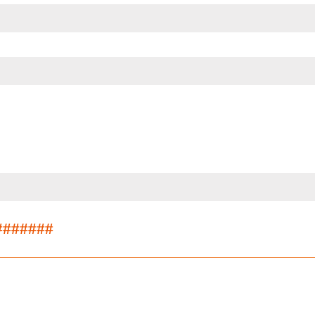
#######